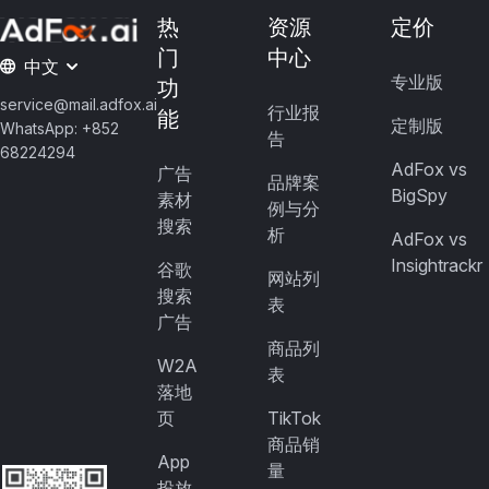
热
资源
定价
门
中心
中文
专业版
功
service@mail.adfox.ai
行业报
能
定制版
WhatsApp: +852
告
68224294
AdFox vs
广告
品牌案
BigSpy
素材
例与分
搜索
析
AdFox vs
Insightrackr
谷歌
网站列
搜索
表
广告
商品列
W2A
表
落地
页
TikTok
商品销
App
量
投放