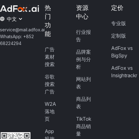
热
资源
定价
门
中心
中文
专业版
功
service@mail.adfox.ai
行业报
能
定制版
WhatsApp: +852
告
68224294
AdFox vs
广告
品牌案
BigSpy
素材
例与分
搜索
析
AdFox vs
Insightrackr
谷歌
网站列
搜索
表
广告
商品列
W2A
表
落地
页
TikTok
商品销
App
量
投放