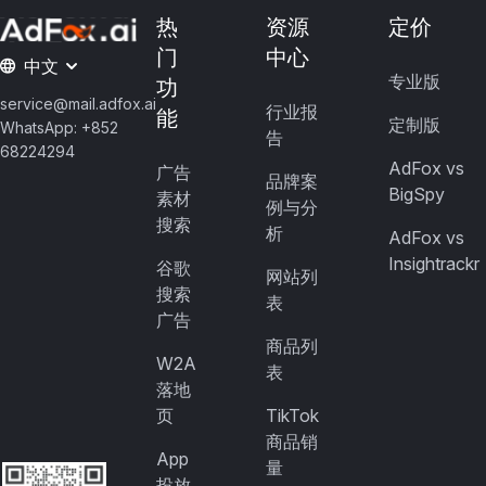
热
资源
定价
门
中心
中文
专业版
功
service@mail.adfox.ai
行业报
能
定制版
WhatsApp: +852
告
68224294
AdFox vs
广告
品牌案
BigSpy
素材
例与分
搜索
析
AdFox vs
Insightrackr
谷歌
网站列
搜索
表
广告
商品列
W2A
表
落地
页
TikTok
商品销
App
量
投放