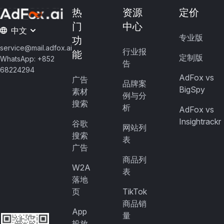
热
资源
定价
门
中心
中文
专业版
功
service@mail.adfox.ai
行业报
能
定制版
WhatsApp: +852
告
68224294
AdFox vs
广告
品牌案
BigSpy
素材
例与分
搜索
析
AdFox vs
Insightrackr
谷歌
网站列
搜索
表
广告
商品列
W2A
表
落地
页
TikTok
商品销
App
量
投放