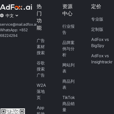
热
资源
定价
门
中心
中文
专业版
功
service@mail.adfox.ai
行业报
能
定制版
WhatsApp: +852
告
68224294
AdFox vs
广告
品牌案
BigSpy
素材
例与分
搜索
析
AdFox vs
Insightrackr
谷歌
网站列
搜索
表
广告
商品列
W2A
表
落地
页
TikTok
商品销
App
量
投放