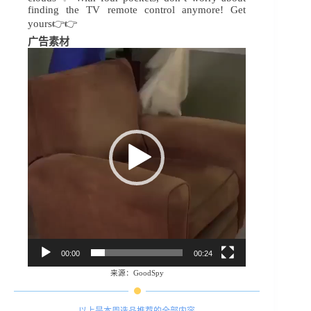
finding the TV remote control anymore! Get
yours👉👉
广告素材
视
频
播
放
器
00:00
00:24
来源
：
GoodSpy
以上是本周选品推荐的全部内容