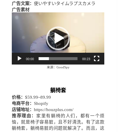
广告文案：
使いやすいタイムラプスカメラ
广告素材
视
频
播
放
器
00:00
00:23
来源
：
GoodSpy
躺椅套
价格：
$59.99~89.99
电商平台：
Shopify
店铺地址：
https://houzplus.com/
推荐理由：
家里有躺椅的人们，都有一个烦
恼，就是椅子容易脏，且不好清洗。有了这款
躺椅套，躺椅易脏的问题就解决了。而且，这