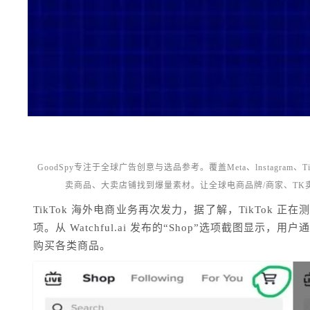
GoodSpy专注于全球广告创意与选品参考。覆盖Meta、lnstagram
卖商品、大卖店铺找到爆量素材。让全球电商品牌/商家、T
TikTok 海外电商业务再次发力，据了解，TikTok 正在
项。从 Watchful.ai 发布的“Shop”选项截图显示
购买各类商品。