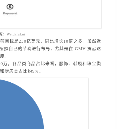
：Watchful.ai
易总额目标是230亿美元，同比增长10倍之多。虽然近
在按照自己的节奏进行布局，尤其是在 GMV 贡献达
态度。
破160万。各品类商品占比来看，服饰、鞋履和珠宝类
庭和厨房类占比约9%。