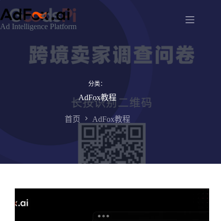
跳
至
Ad Intelligence Platform
内
容
分类：
AdFox教程
首页
AdFox教程