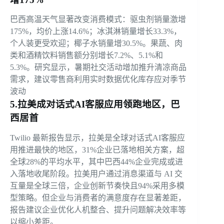
巴西高温天气显著改变消费模式：驱虫剂销量激增
175%，均价上涨14.6%；冰淇淋销量增长33.3%，
个人装更受欢迎；椰子水销量增30.5%。果蔬、肉
类和酒精饮料销售额分别增长7.2%、5.1%和
5.3%。研究显示，暑期社交活动增加推升清凉商品
需求，建议零售商利用实时数据优化库存应对季节
波动
5.拉美成对话式AI客服应用领跑地区，巴
西居首
Twilio 最新报告显示，拉美是全球对话式AI客服应
用推进最快的地区，31%企业已落地相关方案，超
全球28%的平均水平，其中巴西44%企业完成或进
入落地收尾阶段。拉美用户通过消息渠道与 AI 交
互量是全球三倍，企业创新节奏快且94%采用多模
型策略。但企业与消费者的满意度存在显著差距，
报告建议企业优化人机整合、提升问题解决效率等
以缩小差距。