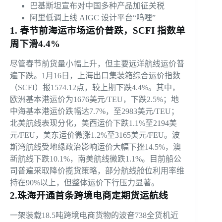
巴基斯坦宣布对中国多种产品加征关税
阿里低调上线 AIGC 设计平台“呜哩”
1. 春节前海运市场运价普跌，SCFI 指数单
周下滑4.4%
尽管春节前货量小幅上升，但主要远洋航线运价普
遍下跌。1月16日，上海出口集装箱综合运价指数
（SCFI）报1574.12点，较上期下跌4.4%。其中，
欧洲基本港运价为1676美元/TEU，下跌2.5%；地
中海基本港运价跌幅达7.7%，至2983美元/TEU；
北美航线表现分化，美西运价下跌1.1%至2194美
元/FEU，美东运价微涨1.2%至3165美元/FEU。波
斯湾航线受地缘政治影响运价大幅下挫14.5%，澳
新航线下跌10.1%，南美航线微跌1.1%。目前船公
司普遍采取降价揽货策略，部分航线舱位利用率维
持在90%以上，但整体运价下行压力显著。
2.珠海开通首条跨境电商定期货运航线
一架装载18.5吨跨境电商货物的波音738全货机近