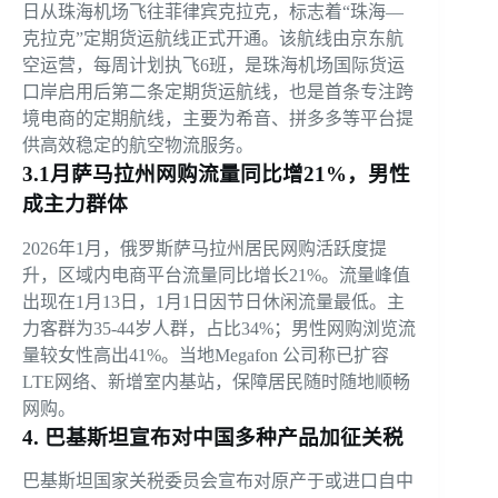
日从珠海机场飞往菲律宾克拉克，标志着“珠海—
克拉克”定期货运航线正式开通。该航线由京东航
空运营，每周计划执飞6班，是珠海机场国际货运
口岸启用后第二条定期货运航线，也是首条专注跨
境电商的定期航线，主要为希音、拼多多等平台提
供高效稳定的航空物流服务。
3.1月萨马拉州网购流量同比增21%，男性
成主力群体
2026年1月，俄罗斯萨马拉州居民网购活跃度提
升，区域内电商平台流量同比增长21%。流量峰值
出现在1月13日，1月1日因节日休闲流量最低。主
力客群为35-44岁人群，占比34%；男性网购浏览流
量较女性高出41%。当地Megafon 公司称已扩容
LTE网络、新增室内基站，保障居民随时随地顺畅
网购。
4. 巴基斯坦宣布对中国多种产品加征关税
巴基斯坦国家关税委员会宣布对原产于或进口自中