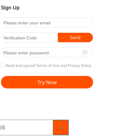
无
结
果