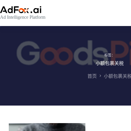
跳
至
Ad Intelligence Platform
内
容
标签：
小额包裹关税
首页
小额包裹关