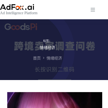
跳
至
Ad Intelligence Platform
内
容
标签：
情绪经济
首页
情绪经济