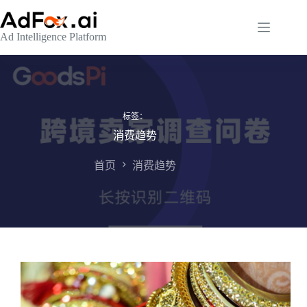
跳
至
Ad Intelligence Platform
内
容
标签：
消费趋势
首页
消费趋势