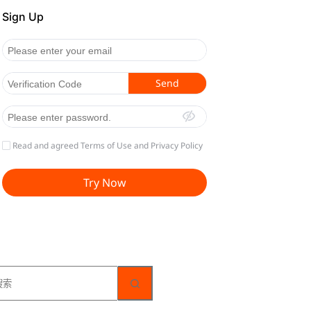
无
结
果