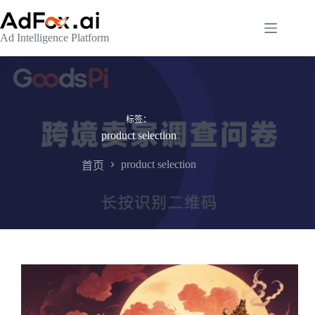
跳
至
Ad Intelligence Platform
内
容
标签：
product selection
product selection
首页