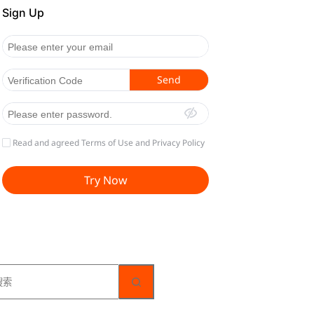
无
结
果