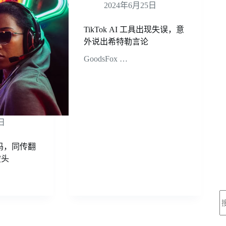
2024年6月25日
TikTok AI 工具出现失误，意
外说出希特勒言论
GoodsFox …
日
密码，同传翻
破头