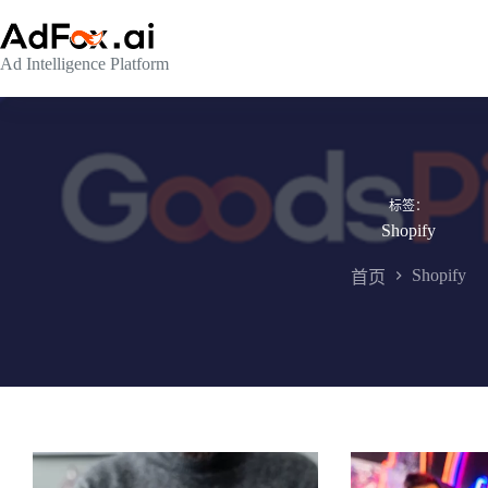
跳
至
Ad Intelligence Platform
内
容
标签：
Shopify
Shopify
首页