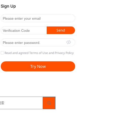
无
结
果