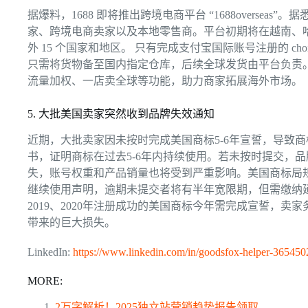
据爆料，1688 即将推出跨境电商平台 “1688overseas”。据悉
家、跨境电商卖家以及本地零售商。平台初期将在越南、哈
外 15 个国家和地区。 只有完成支付宝国际账号注册的 c
只需将货物备至国内指定仓库，后续全球发货由平台负责。
流量加权、一店卖全球等功能，助力商家拓展海外市场。
5. 大批美国卖家突然收到品牌失效通知
近期，大批卖家因未按时完成美国商标5-6年宣誓，导致
书，证明商标在过去5-6年内持续使用。若未按时提交，
失，账号权重和产品销量也将受到严重影响。美国商标局规
继续使用声明，逾期未提交者将有半年宽限期，但需缴纳
2019、2020年注册成功的美国商标今年需完成宣誓，
带来的巨大损失。
LinkedIn:
https://www.linkedin.com/in/goodsfox-helper-365450
MORE:
2万字解析！2025独立站营销趋势报告领取