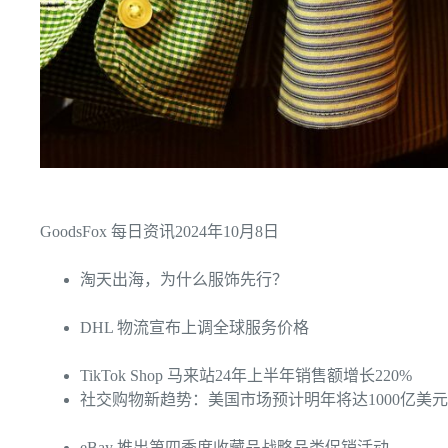
GoodsFox 每日资讯
2024年10月8日
淘天出海，为什么服饰先行？
DHL 物流宣布上调全球服务价格
TikTok Shop 马来站24年上半年销售额增长220%
社交购物新趋势：美国市场预计明年将达1000亿美元
eBay 推出第四季度收藏品战略品类促销活动