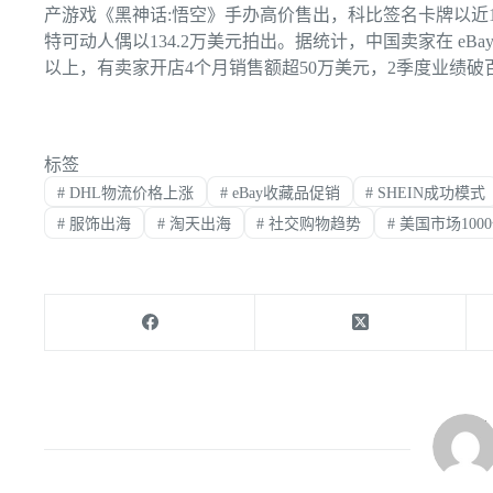
产游戏《黑神话:悟空》手办高价售出，科比签名卡牌以近1
特可动人偶以134.2万美元拍出。据统计，中国卖家在 eB
以上，有卖家开店4个月销售额超50万美元，2季度业绩破
标签
#
DHL物流价格上涨
#
eBay收藏品促销
#
SHEIN成功模式
#
服饰出海
#
淘天出海
#
社交购物趋势
#
美国市场100