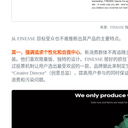
来源：FINESSE
从 FINESSE 目标受众也不难推断出其产品的主要特点。
其一，强调追求个性化和自我中心
。新消费群体不再追随
装。他们喜欢限量版、独特的设计。FINESSE 很好的抓住
过投票机制让用户选出最受欢迎的一款，品牌据此来制定
“Creative Director”（创意总监），提高用户参与
浪费和污染问题。