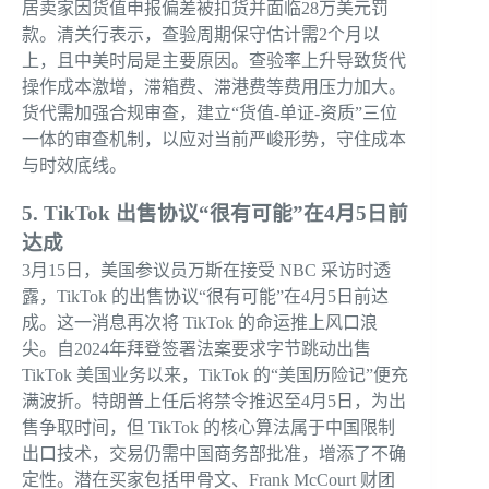
居卖家因货值申报偏差被扣货并面临28万美元罚
款。清关行表示，查验周期保守估计需2个月以
上，且中美时局是主要原因。查验率上升导致货代
操作成本激增，滞箱费、滞港费等费用压力加大。
货代需加强合规审查，建立“货值-单证-资质”三位
一体的审查机制，以应对当前严峻形势，守住成本
与时效底线。
5. TikTok 出售协议“很有可能”在4月5日前
达成
3月15日，美国参议员万斯在接受 NBC 采访时透
露，TikTok 的出售协议“很有可能”在4月5日前达
成。这一消息再次将 TikTok 的命运推上风口浪
尖。自2024年拜登签署法案要求字节跳动出售
TikTok 美国业务以来，TikTok 的“美国历险记”便充
满波折。特朗普上任后将禁令推迟至4月5日，为出
售争取时间，但 TikTok 的核心算法属于中国限制
出口技术，交易仍需中国商务部批准，增添了不确
定性。潜在买家包括甲骨文、Frank McCourt 财团