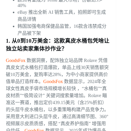
40%
eBay 推出全新 AI 销售工具，拍照即可生成
商品详情
韩国加强电商保健品监管，16款含违禁成分
产品被下架
1. 从0到10万美金：这款真皮水桶包凭啥让
独立站卖家集体抄作业？
GoodsFox
数据洞察，配饰独立站品牌 Rolave 凭借
真皮女式水桶包打造爆款，单品上线30天销售额突
破10万美金，复购率达28%，为中小商家提供高价
值单品打造样本。
GoodsFox
数据显示，2024年全
球女性真皮手袋市场规模增长较快 ，“水桶包”“真
皮材质”“极简设计” 关键词搜索量增加。Rolave 瞄
准这一赛道，推出定价439.15美元（含25%折扣）
的头层牛皮水桶包，以多重策略构建产品竞争力。
采用意大利进口头层牛皮，通过高清细节图、360°
视频展示皮质质感，搭配 “真皮养护指南” 增强用
户信任。
GoodsFox
数据显示，2025年成功爆品多