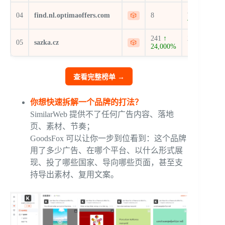
377
↑
04
find.nl.optimaoffers.com
8
🎲
4.14%
241
↑
288
↑
05
sazka.cz
🎲
24,000%
111.76%
查看完整榜单 →
你想快速拆解一个品牌的打法？
SimilarWeb 提供不了任何广告内容、落地
页、素材、节奏；
GoodsFox 可以让你一步到位看到：这个品牌
用了多少广告、在哪个平台、以什么形式展
现、投了哪些国家、导向哪些页面，甚至支
持导出素材、复用文案。