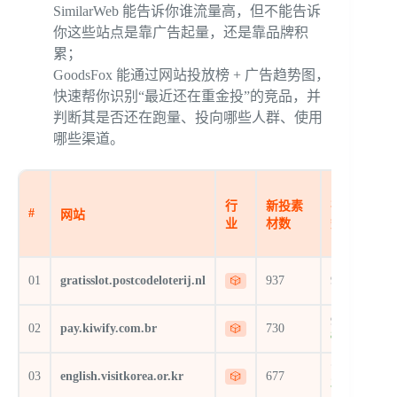
SimilarWeb 能告诉你谁流量高，但不能告诉
你这些站点是靠广告起量，还是靠品牌积
累；
GoodsFox 能通过网站投放榜 + 广告趋势图，
快速帮你识别“最近还在重金投”的竞品，并
判断其是否还在跑量、投向哪些人群、使用
哪些渠道。
行
新投素
在投素材
#
网站
业
材数
数
01
gratisslot.postcodeloterij.nl
937
972
🎲
970
↑
02
pay.kiwify.com.br
730
🎲
860.4%
752
↑
03
english.visitkorea.or.kr
677
🎲
3,318.18%