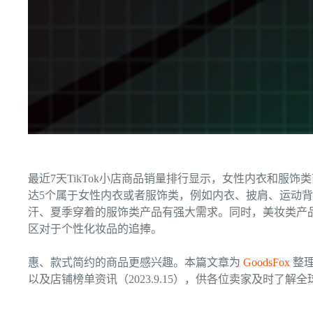
最近7天TikTok小店商品销量排行显示，女性内衣和服
达5个属于女性内衣或者服饰类，例如内衣、披肩、运动
汗、夏季穿着的服饰类产品有强大需求。同时，美妆类产品
区对于个性化妆品的追捧。
惠、款式简约的商品更感兴趣。
本篇文章为
GoodsFox
整理
以及店铺榜单资讯（2023.9.15），供各位卖家及时了解全