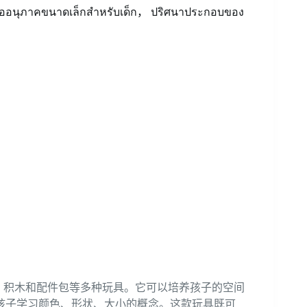
วต่ออนุภาคขนาดเล็กสําหรับเด็ก， ปริศนาประกอบของ
图、积木和配件包等多种玩具。它可以培养孩子的空间
孩子学习颜色、形状、大小的概念。这款玩具既可