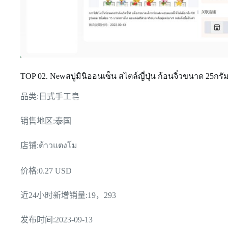
TOP 02. Newสบู่มินิออนเซ็น สไตล์ญี่ปุ่น ก้อนจิ๋วขนาด 25กรั
品类:日式手工皂
销售地区:泰国
店铺:ต้าวแตงโม
价格:0.27 USD
近24小时新增销量:19，293
发布时间:2023-09-13