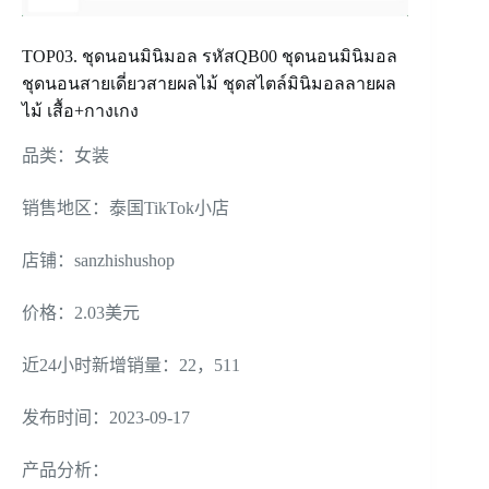
TOP03. ชุดนอนมินิมอล รหัสQB00 ชุดนอนมินิมอล
ชุดนอนสายเดี่ยวสายผลไม้ ชุดสไตล์มินิมอลลายผล
ไม้ เสื้อ+กางเกง
品类：女装
销售地区：泰国TikTok小店
店铺：sanzhishushop
价格：2.03美元
近24小时新增销量：22，511
发布时间：2023-09-17
产品分析：