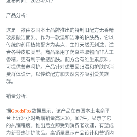
发布时间：2023-09-17
产品分析：
这是一款由泰国本土品牌推出的特制旧配方无香精
玻尿酸洁面乳。作为一款温和洁净的护肤品，它以
传统的药用植物配方为卖点，主打天然无刺激，适
合各种皮肤类型。商品采用了药草萃取物而非人工
香精，更有利于敏感肌肤。配方含有维生素原料，
可提供营养呵护。产品针对想要回归温和护肤的消
费群体设计，以传统配方和天然营养吸引爱美族
群。
销量分析：
据
GoodsFox
数据显示，该产品在泰国本土电商平
台上近24小时新增销量高达30，887件，显示了它
的热销程度。推出后立即受到消费者欢迎，有望成
为新晋热销护肤品。高销量显示产品设计和营销均