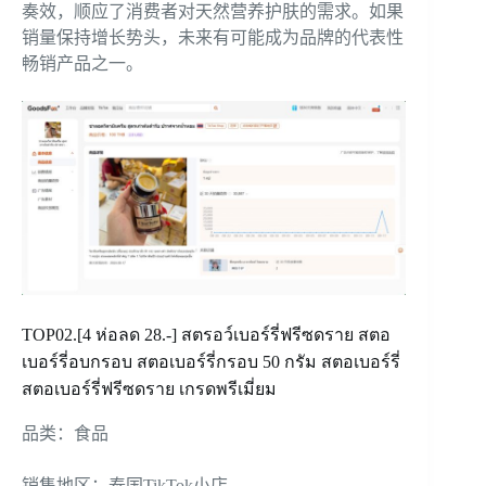
奏效，顺应了消费者对天然营养护肤的需求。如果
销量保持增长势头，未来有可能成为品牌的代表性
畅销产品之一。
TOP02.[4 ห่อลด 28.-] สตรอว์เบอร์รี่ฟรีซดราย สตอ
เบอร์รี่อบกรอบ สตอเบอร์รี่กรอบ 50 กรัม สตอเบอร์รี่
สตอเบอร์รี่ฟรีซดราย เกรดพรีเมี่ยม
品类：食品
销售地区：泰国TikTok小店