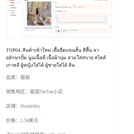
TOP04. สินค้าเข้าใหม่ เสื้อยืดแขนสั้น สีพื้น ลา
ยอักษรปั้ม นูนเนื้อดี เนื้อผ้านุ่ม สวมใส่สบาย สไตส์
เกาหลี ผู้หญิงใส่ได้ ผู้ชายใส่ได้ สิน
品类：服装
销售地区：泰国TikTok小店
店铺：Henderley
价格：2.58美元