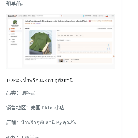
销单品。
TOP05. น้ําพริกแมงดา อุทัยธานี
品类：调料品
销售地区：泰国TikTok小店
店铺：น้ําพริกอุทัยธานี By.คุณจ๊ะ
价格：4.55美元