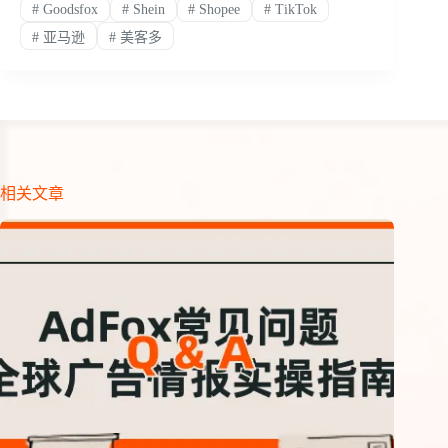
#
Goodsfox
#
Shein
#
Shopee
#
TikTok
#
亚马逊
#
美客多
相关文章