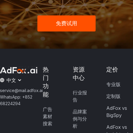
免费试用
热
资源
定价
门
中心
中文
专业版
功
service@mail.adfox.ai
行业报
能
定制版
WhatsApp: +852
告
68224294
AdFox vs
广告
品牌案
BigSpy
素材
例与分
搜索
析
AdFox vs