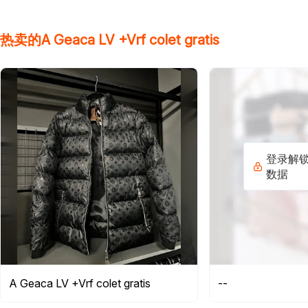
热卖的A Geaca LV +Vrf colet gratis
登录解
数据
A Geaca LV +Vrf colet gratis
--