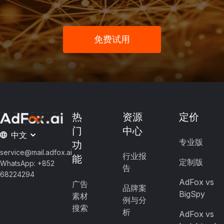
免费试用
热
资源
定价
门
中心
中文
专业版
功
service@mail.adfox.ai
行业报
能
定制版
WhatsApp: +852
告
68224294
AdFox vs
广告
品牌案
BigSpy
素材
例与分
搜索
析
AdFox vs