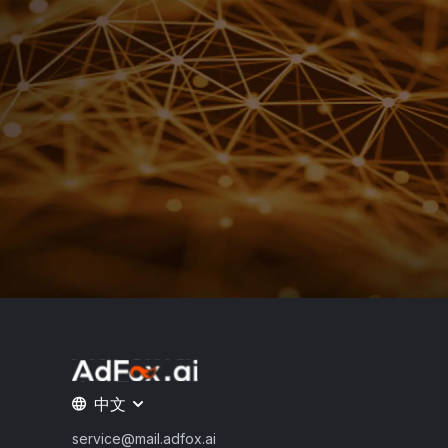
中文
service@mail.adfox.ai