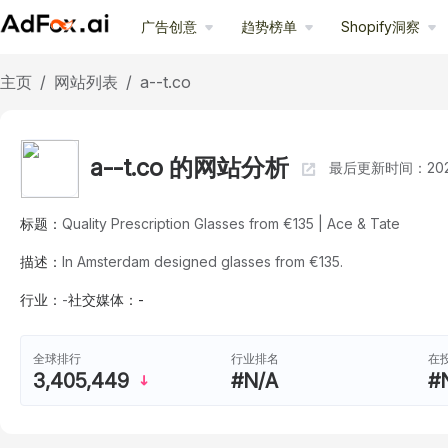
广告创意
趋势榜单
Shopify洞察
主页
/
网站列表
/
a--t.co
a--t.co 的网站分析
最后更新时间：2026
标题：
Quality Prescription Glasses from €135 | Ace & Tate
描述：
In Amsterdam designed glasses from €135.
行业：
-
社交媒体：
-
行业排名
在
全球排行
#N/A
#
3,405,449