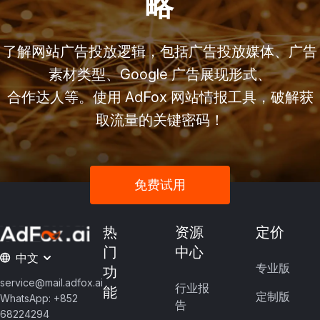
略
了解网站广告投放逻辑，包括广告投放媒体、广告
素材类型、Google 广告展现形式、
合作达人等。使用 AdFox 网站情报工具，破解获
取流量的关键密码！
免费试用
热
资源
定价
门
中心
中文
专业版
功
service@mail.adfox.ai
行业报
能
定制版
WhatsApp: +852
告
68224294