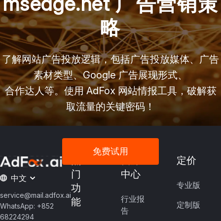
msedge.net 广告营销策
略
了解网站广告投放逻辑，包括广告投放媒体、广告
素材类型、Google 广告展现形式、
合作达人等。使用 AdFox 网站情报工具，破解获
取流量的关键密码！
免费试用
热
资源
定价
门
中心
中文
专业版
功
service@mail.adfox.ai
行业报
能
定制版
WhatsApp: +852
告
68224294