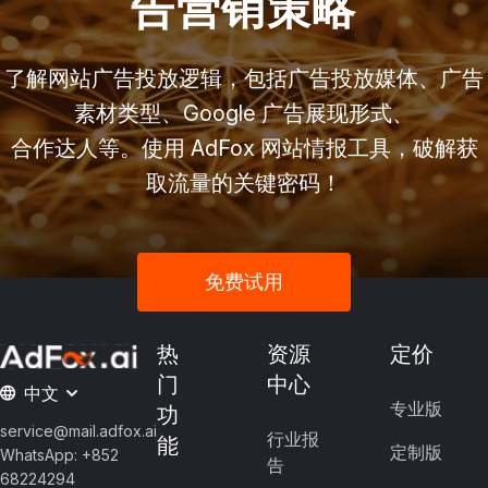
告营销策略
了解网站广告投放逻辑，包括广告投放媒体、广告
素材类型、Google 广告展现形式、
合作达人等。使用 AdFox 网站情报工具，破解获
取流量的关键密码！
免费试用
热
资源
定价
门
中心
中文
专业版
功
service@mail.adfox.ai
行业报
能
定制版
WhatsApp: +852
告
68224294