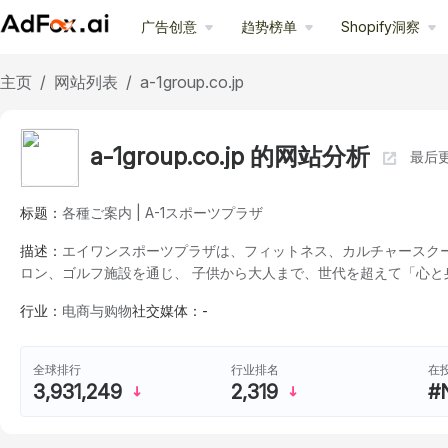
广告创意
趋势榜单
Shopify洞察
主页
/
网站列表
/
a-1group.co.jp
a-1group.co.jp 的网站分析
最后更
标题：
各種ご案内 | A-1スポーツプラザ
描述：
エイワンスポーツプラザは、フィットネス、カルチャースク
ロン、ゴルフ施設を通じ、 子供から大人まで、世代を超えて「心
行业：
电商与购物
社交媒体：
-
在
全球排行
行业排名
#
3,931,249
2,319