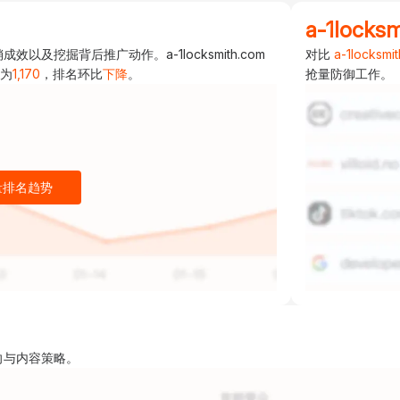
a-1locks
挖掘背后推广动作。a-1locksmith.com
对比
a-1locksmi
为
1,170
，排名环比
下降
。
抢量防御工作。
量排名趋势
向与内容策略。