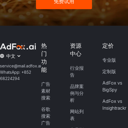
免费试用
热
资源
定价
门
中心
中文
专业版
功
service@mail.adfox.ai
行业报
能
定制版
WhatsApp: +852
告
68224294
AdFox vs
广告
品牌案
BigSpy
素材
例与分
搜索
析
AdFox vs
Insightrackr
谷歌
网站列
搜索
表
广告