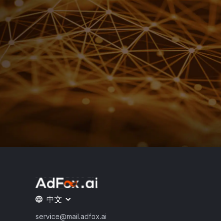
中文
service@mail.adfox.ai