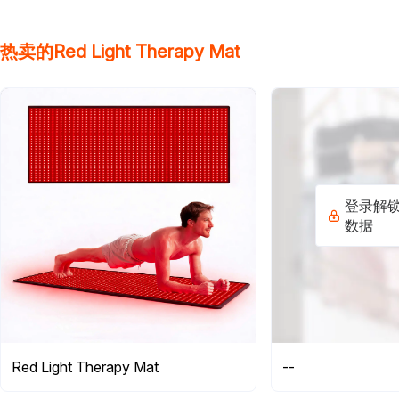
热卖的Red Light Therapy Mat
登录解
数据
Red Light Therapy Mat
--