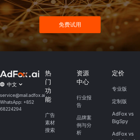
免费试用
热
资源
定价
门
中心
中文
专业版
功
service@mail.adfox.ai
行业报
能
定制版
WhatsApp: +852
告
68224294
AdFox vs
广告
品牌案
BigSpy
素材
例与分
搜索
析
AdFox vs