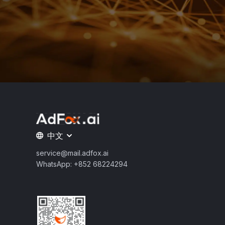
中文
service@mail.adfox.ai
WhatsApp: +852 68224294