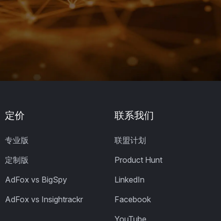
定价
联系我们
专业版
联盟计划
定制版
Product Hunt
AdFox vs BigSpy
LinkedIn
AdFox vs Insightrackr
Facebook
YouTube