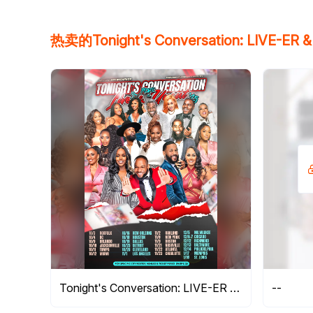
热卖的Tonight's Conversation: LIVE-ER 
Tonight's Conversation: LIVE-ER & MORE UNcut '25
--