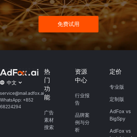
免费试用
热
资源
定价
门
中心
中文
专业版
功
service@mail.adfox.ai
行业报
能
定制版
WhatsApp: +852
告
68224294
AdFox vs
广告
品牌案
BigSpy
素材
例与分
搜索
析
AdFox vs