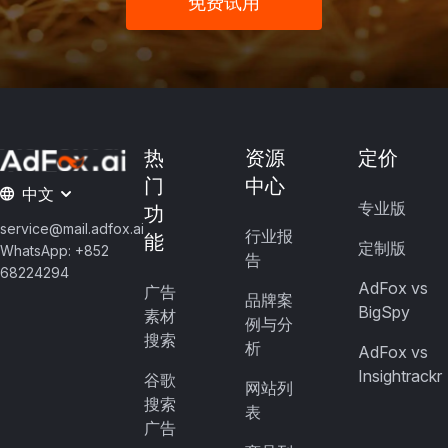
免费试用
热
资源
定价
门
中心
中文
专业版
功
service@mail.adfox.ai
行业报
能
定制版
WhatsApp: +852
告
68224294
AdFox vs
广告
品牌案
BigSpy
素材
例与分
搜索
析
AdFox vs
Insightrackr
谷歌
网站列
搜索
表
广告