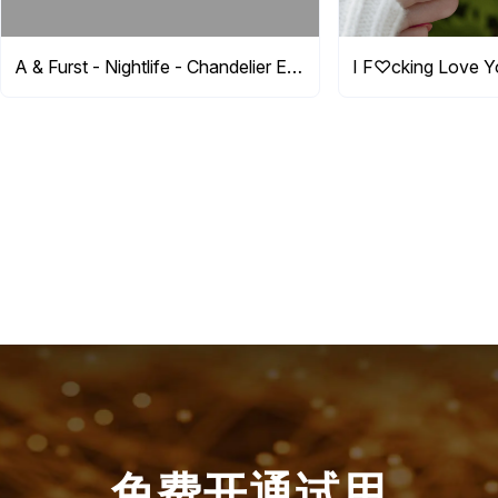
A & Furst - Nightlife - Chandelier Earrings with Red Coral and Diamonds, 18k Yellow Gold
I F♡cking Love Y
免费开通试用