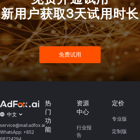
新用户获取3天试用时长
免费试用
热
资源
定价
门
中心
中文
专业版
功
service@mail.adfox.ai
行业报
能
定制版
WhatsApp: +852
告
68224294