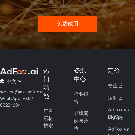
免费试用
热
资源
定价
门
中心
中文
专业版
功
service@mail.adfox.ai
行业报
能
定制版
WhatsApp: +852
告
68224294
AdFox vs
广告
品牌案
BigSpy
素材
例与分
搜索
析
AdFox vs