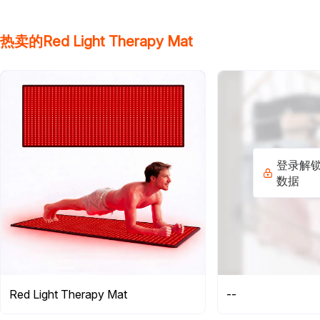
热卖的Red Light Therapy Mat
登录解
数据
Red Light Therapy Mat
--